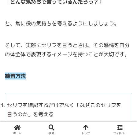
「
どんな気持ちで言っているんだろう？
」
と、常に役の気持ちを考えるようにしましょう。
そして、実際にセリフを言うときは、その感情を自分
の体全体で表現するイメージを持つことが大切です。
練習方法
セリフを暗記するだけでなく「なぜこのセリフを
言うのか」を考える
同じセリフでも違う感情（怒り/悲しみ/喜び/焦
り）で言ってみる
ホーム
検索
トップ
サイドバー